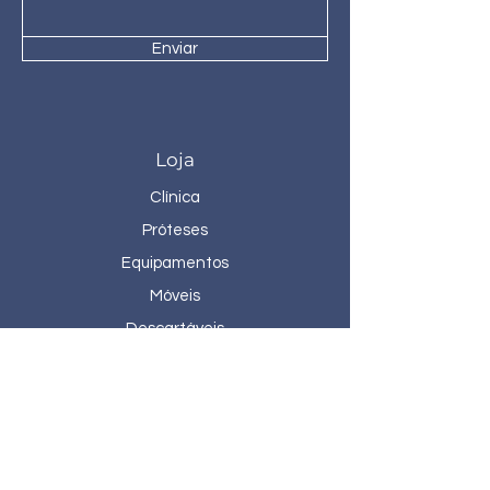
Enviar
Loja
Clínica
Próteses
Equipamentos
Móveis
Descartáveis
Sobre Vix Dental
Nossa história