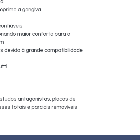
ia
omprime a gengiva
onfiáveis
nando maior conforto para o 
em
s devido à grande compatibilidade 
tti
tudos antagonistas. placas de 
ses totais e parciais removíveis