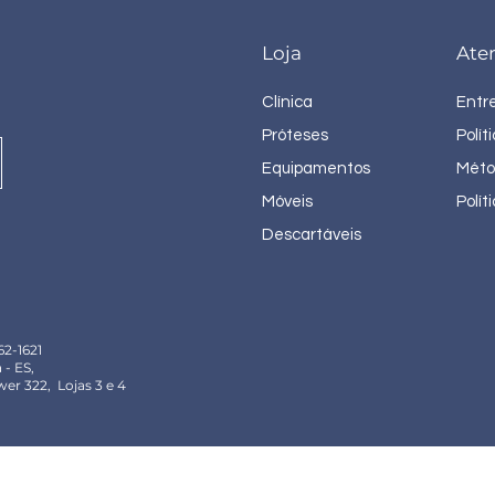
Loja
Ate
Clínica
Entr
Próteses
Polít
Equipamentos
Méto
Móveis
Polít
Descartáveis
62-1621
 - ES,
ower 322,
Lojas 3 e 4