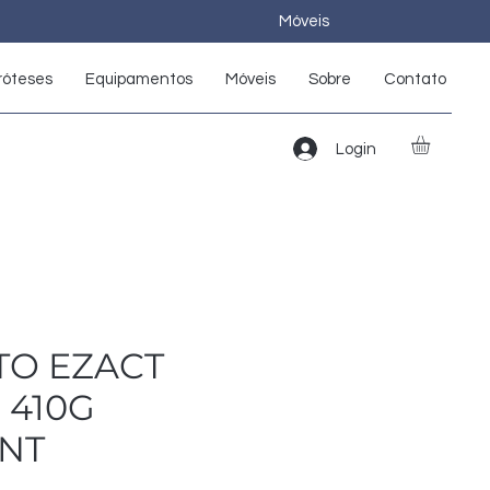
Móveis
róteses
Equipamentos
Móveis
Sobre
Contato
Login
TO EZACT
410G
NT