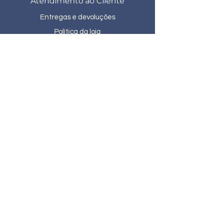
Atendimento ao Cliente
Entregas e devoluções
Política da loja
Métodos de pagamento
Política de Cookies
Telefone:
(27) 3225-6880
/
(27) 99262-1621
R. Aleixo Netto Santa Lucia, Vitória - ES,
CEP:
29056-100
- Edifício Light Tower 322,
Lojas 3 e 4