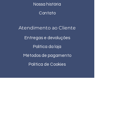
Nossa história
Contato
Atendimento ao Cliente
Entregas e devoluções
Política da loja
Métodos de pagamento
Política de Cookies
Telefone:
(27) 3225-6880
/
(27) 99262-1621
R. Aleixo Netto Santa Lucia, Vitória - ES,
CEP:
29056-100
- Edifício Light Tower 322,
Lojas 3 e 4